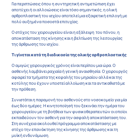
Για περιπτώσεις όπου η συντηρητική αντιμετώπιση έχει
αποτύχει ή οι αλλοιώσεις είναι τόσο σημαντικές, η ολική
αρθροπλαστική του ισχίου αποτελεί μια εξαιρετική επιλογή με
πολύ αυξημένα ποσοστά επιτυχίας.
Ο στόχος του χειρουργείου είναι η εξάλειψη του πόνου, η
αποκατάσταση της κίνησης και η βελτίωση της λειτουργίας
της άρθρωσης του ισχίου.
Τι γίνεται κατά τη διαδικασία της ολικής αρθροπλαστικής
Ο αμιγώς χειρουργικός χρόνος είναι περίπου μια ώρα. Ο
ασθενής λαμβάνει ραχιαία ή γενική αναισθησία. Ο χειρουργός
αφαιρεί τα τμήματα της κεφαλής του μηριαίου αλλά και της
κοτύλης που έχουν υποστεί αλλοίωση και τα αντικαθιστά με
την πρόθεση.
Συνιστάται η παραμονή του ασθενούς στο νοσοκομείο για μία
έως δύο ημέρες. Η κινητοποίησή του ξεκινάει την ημέρα του
χειρουργείου με τη βοήθεια των φυσικοθεραπευτών οι οποίοι
εκπαιδεύουν τον ασθενή για την ασφαλή αποκατάσταση του.
Στη συνέχεια ακολουθεί πρόγραμμα αποκατάστασης με
στόχο την επανάκτηση της κίνησης της άρθρωσης και τη
μυϊκή ενδυνάμωση.