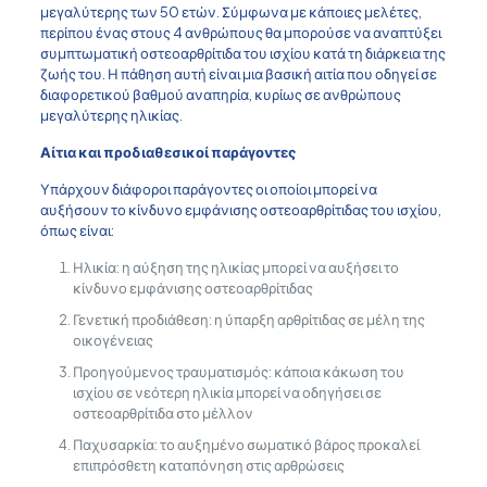
μεγαλύτερης των 50 ετών. Σύμφωνα με κάποιες μελέτες,
περίπου ένας στους 4 ανθρώπους θα μπορούσε να αναπτύξει
συμπτωματική οστεοαρθρίτιδα του ισχίου κατά τη διάρκεια της
ζωής του. Η πάθηση αυτή είναι μια βασική αιτία που οδηγεί σε
διαφορετικού βαθμού αναπηρία, κυρίως σε ανθρώπους
μεγαλύτερης ηλικίας.
Αίτια και προδιαθεσικοί παράγοντες
Υπάρχουν διάφοροι παράγοντες οι οποίοι μπορεί να
αυξήσουν το κίνδυνο εμφάνισης οστεοαρθρίτιδας του ισχίου,
όπως είναι:
Ηλικία: η αύξηση της ηλικίας μπορεί να αυξήσει το
κίνδυνο εμφάνισης οστεοαρθρίτιδας
Γενετική προδιάθεση: η ύπαρξη αρθρίτιδας σε μέλη της
οικογένειας
Προηγούμενος τραυματισμός: κάποια κάκωση του
ισχίου σε νεότερη ηλικία μπορεί να οδηγήσει σε
οστεοαρθρίτιδα στο μέλλον
Παχυσαρκία: το αυξημένο σωματικό βάρος προκαλεί
επιπρόσθετη καταπόνηση στις αρθρώσεις