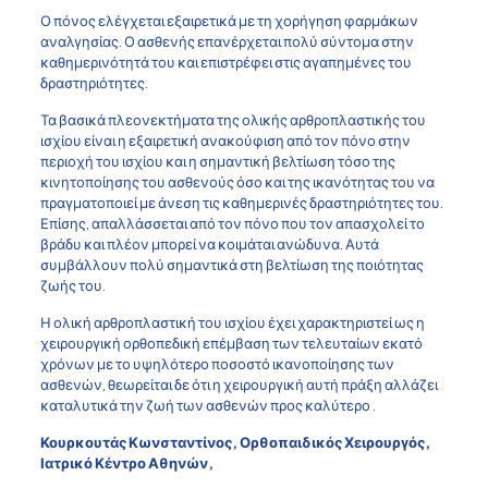
Ο πόνος ελέγχεται εξαιρετικά με τη χορήγηση φαρμάκων
αναλγησίας. Ο ασθενής επανέρχεται πολύ σύντομα στην
καθημερινότητά του και επιστρέφει στις αγαπημένες του
δραστηριότητες.
Τα βασικά πλεονεκτήματα της ολικής αρθροπλαστικής του
ισχίου είναι η εξαιρετική ανακούφιση από τον πόνο στην
περιοχή του ισχίου και η σημαντική βελτίωση τόσο της
κινητοποίησης του ασθενούς όσο και της ικανότητας του να
πραγματοποιεί με άνεση τις καθημερινές δραστηριότητες του.
Επίσης, απαλλάσσεται από τον πόνο που τον απασχολεί το
βράδυ και πλέον μπορεί να κοιμάται ανώδυνα. Αυτά
συμβάλλουν πολύ σημαντικά στη βελτίωση της ποιότητας
ζωής του.
Η ολική αρθροπλαστική του ισχίου έχει χαρακτηριστεί ως η
χειρουργική ορθοπεδική επέμβαση των τελευταίων εκατό
χρόνων με το υψηλότερο ποσοστό ικανοποίησης των
ασθενών, θεωρείται δε ότι η χειρουργική αυτή πράξη αλλάζει
καταλυτικά την ζωή των ασθενών προς καλύτερο .
Κουρκουτάς Κωνσταντίνος, Ορθοπαιδικός Χειρουργός,
Ιατρικό Κέντρο Αθηνών,