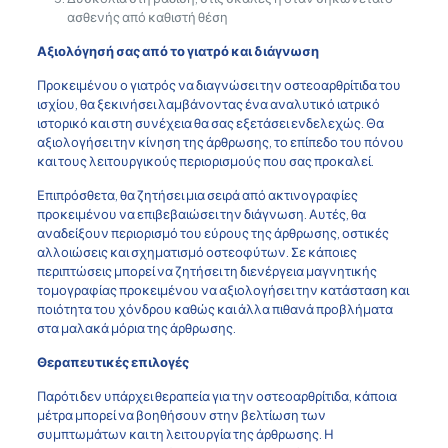
ασθενής από καθιστή θέση
Αξιολόγησή σας από το γιατρό και διάγνωση
Προκειμένου ο γιατρός να διαγνώσει την οστεοαρθρίτιδα του
ισχίου, θα ξεκινήσει λαμβάνοντας ένα αναλυτικό ιατρικό
ιστορικό και στη συνέχεια θα σας εξετάσει ενδελεχώς. Θα
αξιολογήσει την κίνηση της άρθρωσης, το επίπεδο του πόνου
και τους λειτουργικούς περιορισμούς που σας προκαλεί.
Επιπρόσθετα, θα ζητήσει μια σειρά από ακτινογραφίες
προκειμένου να επιβεβαιώσει την διάγνωση. Αυτές, θα
αναδείξουν περιορισμό του εύρους της άρθρωσης, οστικές
αλλοιώσεις και σχηματισμό οστεοφύτων. Σε κάποιες
περιπτώσεις μπορεί να ζητήσει τη διενέργεια μαγνητικής
τομογραφίας προκειμένου να αξιολογήσει την κατάσταση και
ποιότητα του χόνδρου καθώς και άλλα πιθανά προβλήματα
στα μαλακά μόρια της άρθρωσης.
Θεραπευτικές επιλογές
Παρότι δεν υπάρχει θεραπεία για την οστεοαρθρίτιδα, κάποια
μέτρα μπορεί να βοηθήσουν στην βελτίωση των
συμπτωμάτων και τη λειτουργία της άρθρωσης. Η