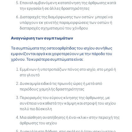
Επαναλαμβανόμενη καταπόνηση της άρθρωσης κατά
την εργασία ή σε άλλες δραστηριότητες
Διαταραχές της διαμόρφωσης των οστών: μπορεί να
υπάρχουν εκ γενετής παραμορφώσεις των οστών ή
διαταραχές σχηματισμού του χόνδρου
Αναγνώριση των συμπτωμάτων
Τα συμπτώματα της οστεοαρθρίτιδας του ισχίου συνήθως
εμφανίζονται αργά και χειροτερεύουν με την πάροδο του
χρόνου. Τα κυριότερα συμπτώματα είναι:
Εμμένων ή υποτροπιάζων πόνος στο ισχίο, στο μηρό ή
στο γλουτό
Δυσκαμψία ειδικά τις πρωινές ώρες ή μετά από
περιόδους χαμηλής δραστηριότητας
Περιορισμός του εύρους κίνησης της άρθρωσης, με
συνέπεια να καθιστά την κάμψη και στροφή του ισχίου
πολύ πιο δύσκολη
Μια αίσθηση αναπήδησης ή ένα «κλικ» στην περιοχή της
άρθρωσης του ισχίου
Δυσκολία στη βάδιση, στις σκάλες ή όταν σηκώνεται ο