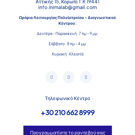
Αττικής 15, Κορωπί T.K 19441
info.inimalab@gmail.com
Ωράριο Λειτουργίας Πολυϊατρείου - Διαγνωστικού
Κέντρου:
Δευτέρα - Παρασκευή : 7 πμ - 9 μμ
Σάββατο : 8 πμ - 4 μμ
Κυριακή : Κλειστά
Τηλεφωνικό Κέντρο
+30 210 662 8999
Προγραμματίστε το ραντεβού σας