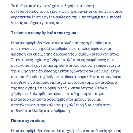
Το άρθρο αυτό έχει στόχο να εξηγήσει τι είναι η
οστεοαρθρίτιδα του ισχίου, πώς δημιουργείται και ποιες είναι οι
θεραπευτικές επιλογές καθώς και την υποστήριξη που μπορεί
να σας παρέχει ο γιατρός σας.
Τι είναι οστεοαρθρίτιδα του ισχίου;
Η οστεοαρθρίτιδα είναι ο πιο κοινός τύπος αρθρίτιδας και
πρωτογενώς επηρεάζει αρθρώσεις οι οποίες υφίστανται
φόρτιση και κυρίως της άρθρωση του ισχίου και του γόνατος.
Σε ένα υγιές ισχίο, ο χόνδρος καλύπτει τις επιφάνειες των
οστών, παρέχοντας μια ομαλή και ομοιόμορφη επιφάνεια για
την κίνηση της άρθρωσης λειτουργώντας σαν μαξιλάρι. Στην
οστεοαρθρίτιδα, ο χόνδρος σταδιακά εκφυλίζεται με συνέπεια
ο ασθενής να παραπονιέται για πόνο, δυσκαμψία και οίδημα
της περιοχής με περιορισμό της κινητικότητας. Όταν ο
χόνδρος εξαλειφθεί εντελώς, τότε δημιουργείται μια
κατάσταση όπου τα οστά τρίβονται μεταξύ τους με
αποτέλεσμα να προκαλείται μεγαλύτερη δυσφορία στον
ασθενή και βλάβη στην άρθρωση.
Πόσο συχνό είναι;
Η οστεοαρθρίτιδα είναι πολύ συχνή ειδικά σε ασθενείς ηλικίας