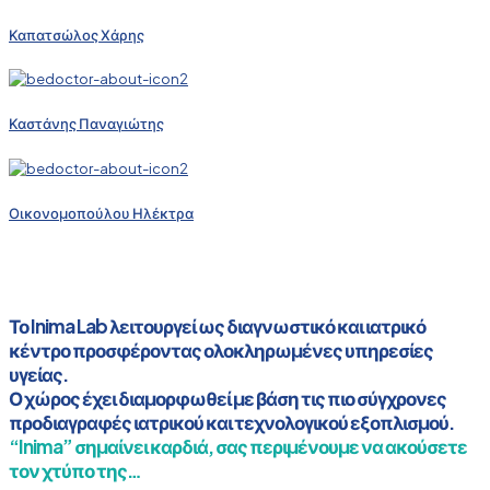
Καπατσώλος Χάρης
Καστάνης Παναγιώτης
Οικονομοπούλου Ηλέκτρα
Το Inima Lab λειτουργεί ως διαγνωστικό και ιατρικό
κέντρο προσφέροντας ολοκληρωμένες υπηρεσίες
υγείας.
Ο χώρος έχει διαμορφωθεί με βάση τις πιο σύγχρονες
προδιαγραφές ιατρικού και τεχνολογικού εξοπλισμού.
“Inima” σημαίνει καρδιά, σας περιμένουμε να ακούσετε
τον χτύπο της…