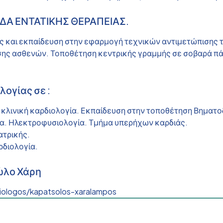
ΑΔΑ ΕΝΤΑΤΙΚΗΣ ΘΕΡΑΠΕΙΑΣ.
ας και εκπαίδευση στην εφαρμογή τεχνικών αντιμετώπισης
ης ασθενών. Τοποθέτηση κεντρικής γραμμής σε σοβαρά π
λογίας σε :
ην κλινική καρδιολογία. Εκπαίδευση στην τοποθέτηση Βημα
ήμα. Ηλεκτροφυσιολογία. Τμήμα υπερήχων καρδιάς.
ατρικής.
ρδιολογία.
σώλο Χάρη
iologos/kapatsolos-xaralampos