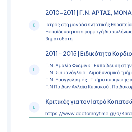
2010-2011 | Γ.Ν. ΑΡΤΑΣ, ΜΟΝ
Ιατρός στη μονάδα εντατικής θεραπεί
Εκπαίδευση και εφαρμογή διασωλήνωσ
βηματοδότη.
2011 - 2015 | Ειδικότητα Καρδιο
Γ.Ν .Αμαλία Φλεμιγκ : Εκπαίδευση στ
Γ.Ν. Σισμανόγλειο : Αιμοδυναμικό τμ
Γ.Ν. Ευαγγελισμός : Τμήμα πυρηνικής ι
Γ.Ν Παίδων Αγλαϊα Κυριακού : Παιδοκα
Κριτικές για τον Ιατρό Καπατ
https://www.doctoranytime.gr/d/Kard