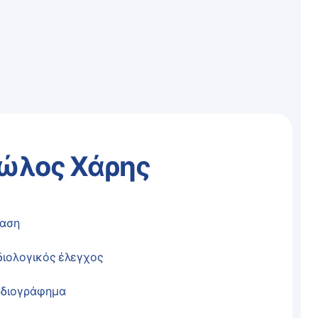
ώλος Χάρης
ταση
διολογικός έλεγχος
διογράφημα